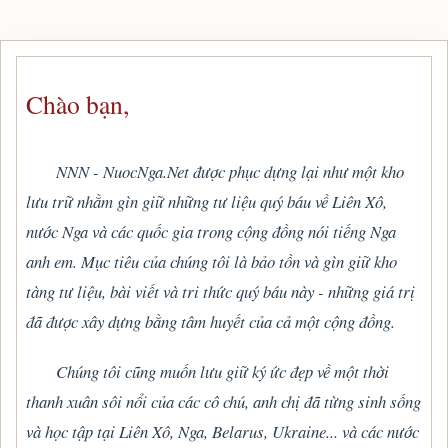
Chào bạn,
NNN - NuocNga.Net được phục dựng lại như một kho
lưu trữ nhằm gìn giữ những tư liệu quý báu về Liên Xô,
nước Nga và các quốc gia trong cộng đồng nói tiếng Nga
anh em. Mục tiêu của chúng tôi là bảo tồn và gìn giữ kho
tàng tư liệu, bài viết và tri thức quý báu này - những giá trị
đã được xây dựng bằng tâm huyết của cả một cộng đồng.
Chúng tôi cũng muốn lưu giữ ký ức đẹp về một thời
thanh xuân sôi nổi của các cô chú, anh chị đã từng sinh sống
và học tập tại Liên Xô, Nga, Belarus, Ukraine... và các nước